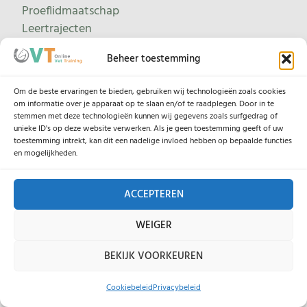
Proeflidmaatschap
Leertrajecten
Beheer toestemming
Help
Om de beste ervaringen te bieden, gebruiken wij technologieën zoals cookies
Contacteer ons
om informatie over je apparaat op te slaan en/of te raadplegen. Door in te
stemmen met deze technologieën kunnen wij gegevens zoals surfgedrag of
Onze lesgevers
unieke ID's op deze website verwerken. Als je geen toestemming geeft of uw
toestemming intrekt, kan dit een nadelige invloed hebben op bepaalde functies
en mogelijkheden.
Legaal
Algemene Voorwaarden
ACCEPTEREN
Privacybeleid
WEIGER
Cookiebeleid
BEKIJK VOORKEUREN
Cookiebeleid
Privacybeleid