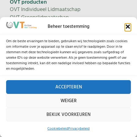
OVT producten
OVT Individueel Lidmaatschap
OVT Groepslidmaatschap
Proeflidmaatschap
Beheer toestemming
Leertrajecten
Om de beste ervaringen te bieden, gebruiken wij technologieën zoals cookies
om informatie over je apparaat op te slaan en/of te raadplegen. Door in te
stemmen met deze technologieën kunnen wij gegevens zoals surfgedrag of
unieke ID's op deze website verwerken. Als je geen toestemming geeft of uw
Help
toestemming intrekt, kan dit een nadelige invloed hebben op bepaalde functies
Contacteer ons
en mogelijkheden.
Onze lesgevers
ACCEPTEREN
Legaal
WEIGER
Algemene Voorwaarden
BEKIJK VOORKEUREN
Privacybeleid
Cookiebeleid
Cookiebeleid
Privacybeleid