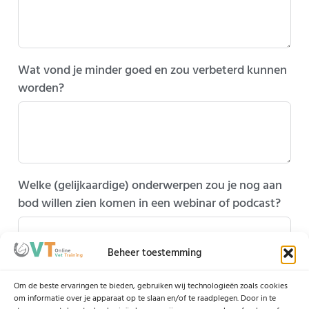
Wat vond je minder goed en zou verbeterd kunnen
worden?
Welke (gelijkaardige) onderwerpen zou je nog aan
bod willen zien komen in een webinar of podcast?
Beheer toestemming
Om de beste ervaringen te bieden, gebruiken wij technologieën zoals cookies
We zouden het heel leuk vinden als je een korte
om informatie over je apparaat op te slaan en/of te raadplegen. Door in te