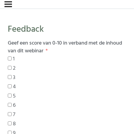
Feedback
Geef een score van 0-10 in verband met de inhoud
van dit webinar
1
2
3
4
5
6
7
8
9