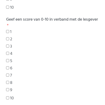
10
Geef een score van 0-10 in verband met de lesgever
1
2
3
4
5
6
7
8
9
10