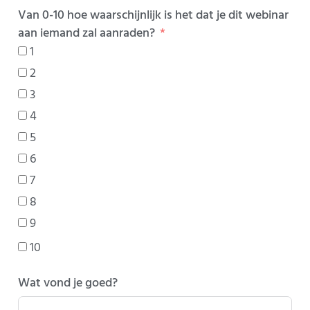
Van 0-10 hoe waarschijnlijk is het dat je dit webinar
aan iemand zal aanraden?
1
2
3
4
5
6
7
8
9
10
Wat vond je goed?