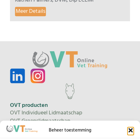
Katrien Palmers, DVM, Dip ECEIM
Meer Details
OVT producten
OVT Individueel Lidmaatschap
OVT Groepslidmaatschap
Proeflidmaatschap
Beheer toestemming
Leertrajecten