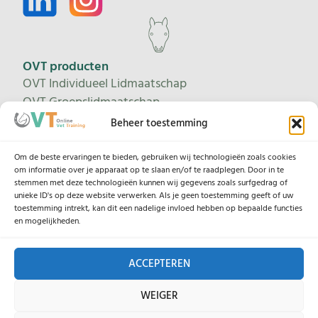
OVT producten
OVT Individueel Lidmaatschap
OVT Groepslidmaatschap
Proeflidmaatschap
Beheer toestemming
Leertrajecten
Om de beste ervaringen te bieden, gebruiken wij technologieën zoals cookies
om informatie over je apparaat op te slaan en/of te raadplegen. Door in te
stemmen met deze technologieën kunnen wij gegevens zoals surfgedrag of
unieke ID's op deze website verwerken. Als je geen toestemming geeft of uw
Help
toestemming intrekt, kan dit een nadelige invloed hebben op bepaalde functies
Contacteer ons
en mogelijkheden.
Onze lesgevers
ACCEPTEREN
Legaal
WEIGER
Algemene Voorwaarden