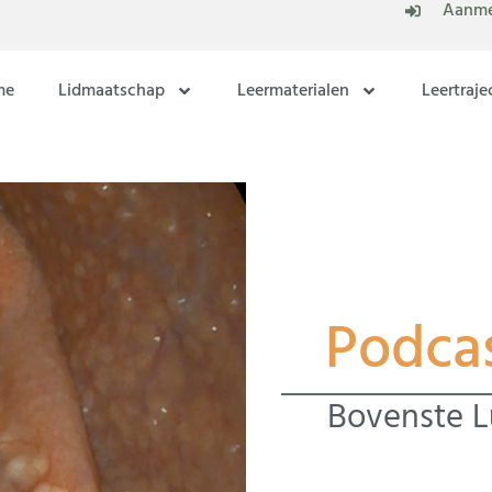
Aanme
me
Lidmaatschap
Leermaterialen
Leertraje
Podca
Bovenste 