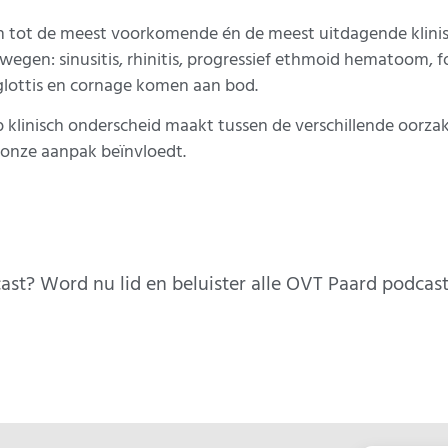
tot de meest voorkomende én de meest uitdagende klinisch
gen: sinusitis, rhinitis, progressief ethmoid hematoom, foll
glottis en cornage komen aan bod.
p klinisch onderscheid maakt tussen de verschillende oorza
 onze aanpak beïnvloedt.
st? Word nu lid en beluister alle OVT Paard podcast