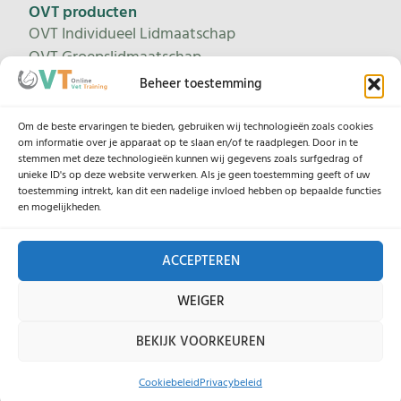
OVT producten
OVT Individueel Lidmaatschap
OVT Groepslidmaatschap
Proeflidmaatschap
Beheer toestemming
Leertrajecten
Om de beste ervaringen te bieden, gebruiken wij technologieën zoals cookies
om informatie over je apparaat op te slaan en/of te raadplegen. Door in te
stemmen met deze technologieën kunnen wij gegevens zoals surfgedrag of
unieke ID's op deze website verwerken. Als je geen toestemming geeft of uw
Help
toestemming intrekt, kan dit een nadelige invloed hebben op bepaalde functies
Contacteer ons
en mogelijkheden.
Onze lesgevers
ACCEPTEREN
Legaal
WEIGER
Algemene Voorwaarden
BEKIJK VOORKEUREN
Privacybeleid
Cookiebeleid
Cookiebeleid
Privacybeleid