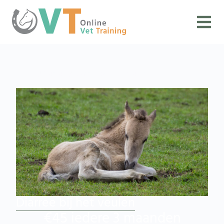
Home
/
Cursus
/ Diarree bij het veulen
Diarree bij het veulen
€
45
iedere 3 maanden