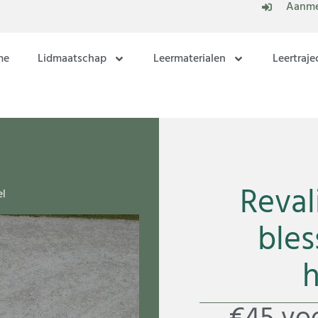
Aanme
me
Lidmaatschap
Leermaterialen
Leertraje
Reval
el
bles
h