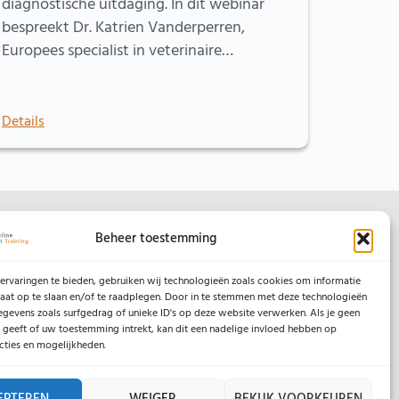
diagnostische uitdaging. In dit webinar
bespreekt Dr. Katrien Vanderperren,
Europees specialist in veterinaire…
Details
Beheer toestemming
ervaringen te bieden, gebruiken wij technologieën zoals cookies om informatie
raat op te slaan en/of te raadplegen. Door in te stemmen met deze technologieën
Legaal
egevens zoals surfgedrag of unieke ID's op deze website verwerken. Als je geen
geeft of uw toestemming intrekt, kan dit een nadelige invloed hebben op
Algemene Voorwaarden
cties en mogelijkheden.
Privacybeleid
Cookiebeleid
EPTEREN
WEIGER
BEKIJK VOORKEUREN