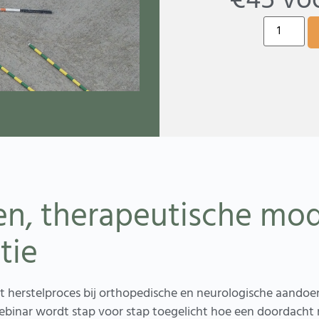
€
45
vo
en, therapeutische mod
tie
et herstelproces bij orthopedische en neurologische aandoen
 webinar wordt stap voor stap toegelicht hoe een doordach