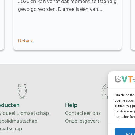
2026 en kan vanaf dat moment zelfstandig
gevolgd worden. Diarree is één van…
Details
Om de beste 
over je appa
oducten
Help
kunnen wij g
toestemming 
vidueel Lidmaatschap
Contacteer ons
bepaalde fun
epslidmaatschap
Onze lesgevers
maatschap
ACC