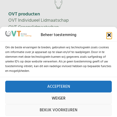
OVT producten
OVT Individueel Lidmaatschap
OVT Groepslidmaatschap
Proeflidmaatschap
Beheer toestemming
Leertrajecten
Om de beste ervaringen te bieden, gebruiken wij technologieën zoals cookies
om informatie over je apparaat op te slaan en/of te raadplegen. Door in te
stemmen met deze technologieën kunnen wij gegevens zoals surfgedrag of
unieke ID's op deze website verwerken. Als je geen toestemming geeft of uw
Help
toestemming intrekt, kan dit een nadelige invloed hebben op bepaalde functies
Contacteer ons
en mogelijkheden.
Onze lesgevers
ACCEPTEREN
Legaal
WEIGER
Algemene Voorwaarden
BEKIJK VOORKEUREN
Privacybeleid