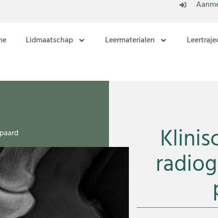
Aanme
me
Lidmaatschap
Leermaterialen
Leertraje
Klinis
 paard
radiogr