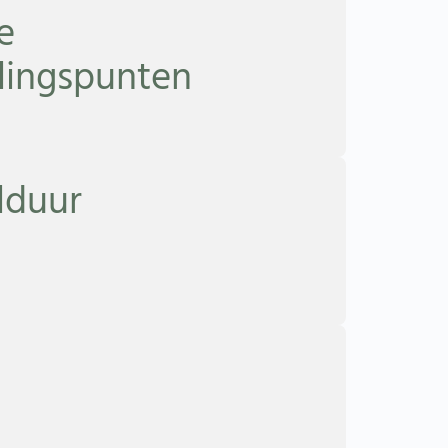
e
olingspunten
lduur