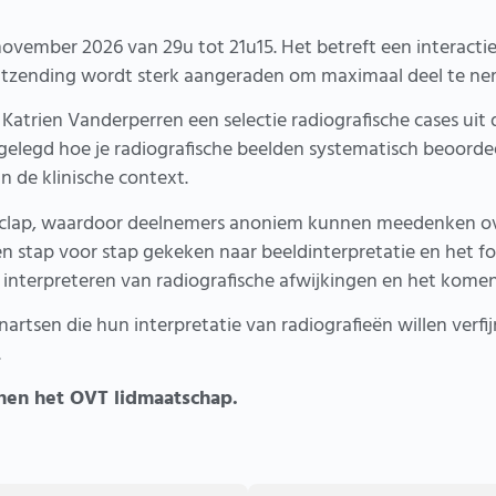
ovember 2026 van 29u tot 21u15. Het betreft een interactiev
e uitzending wordt sterk aangeraden om maximaal deel te ne
. Katrien Vanderperren een selectie radiografische cases ui
gelegd hoe je radiografische beelden systematisch beoordee
n de klinische context.
lap, waardoor deelnemers anoniem kunnen meedenken over
 stap voor stap gekeken naar beeldinterpretatie en het fo
en interpreteren van radiografische afwijkingen en het kome
artsen die hun interpretatie van radiografieën willen verfi
.
nen het OVT lidmaatschap.