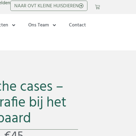
lden
NAAR OVT KLEINE HUISDIEREN
cten
Ons Team
Contact
che cases –
afie bij het
paard