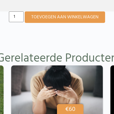
Alte
TOEVOEGEN AAN WINKELWAGEN
Gerelateerde Producte
€
60