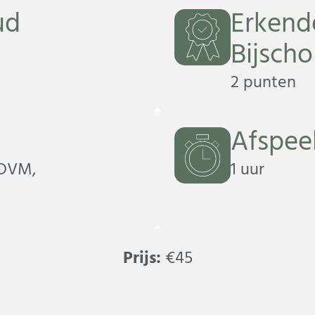
ud
Erkend
Bijsch
2 punten
Afspee
 DVM,
1 uur
Prijs:
€
45