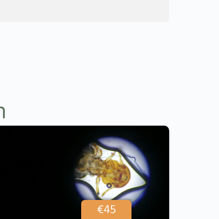
rnative:
n
€
45